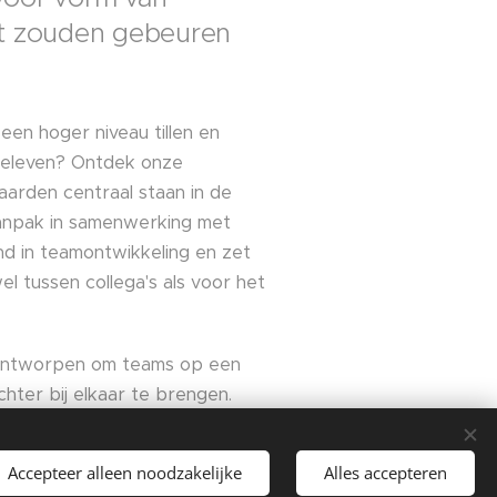
et zouden gebeuren
een hoger niveau tillen en
beleven? Ontdek onze
aarden centraal staan in de
aanpak in samenwerking met
ind in teamontwikkeling en zet
l tussen collega's als voor het
n ontworpen om teams op een
chter bij elkaar te brengen.
en inspirerende én impactvolle
l fungeren. Ze reageren puur
Accepteer alleen noodzakelijke
Alles accepteren
ke deelnemer eerlijke en