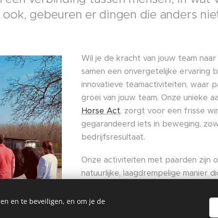
ook, gebeuren er dingen die anders ni
Wil je de kracht van jouw team naar 
samen een onvergetelijke ervaring 
innovatieve teamactiviteiten, waar p
groei van jouw team. Onze unieke 
Horse Act
, zorgt voor een frisse w
gegarandeerd iets in beweging, zowe
bedrijfsresultaat.
Onze activiteiten met paarden zij
natuurlijke, laagdrempelige manier di
Geen klassieke teambuilding, maar e
beleving waarbij paarden als spiege
en en te beveiligen, en om je de
op energie en intentie, waardoor el